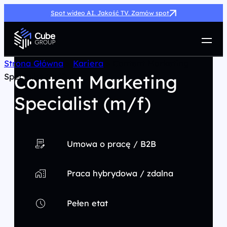
Spot wideo AI. Jakość TV. Zamów spot
Usługi
Strona Główna
>
Kariera
>
Content Marketing
Content Marketing
Specialist (m/f)
Jak możemy pomóc
Case Study
Specialist (m/f)
Marketing Hub
O nas
Kariera
Umowa o pracę / B2B
Kontakt
Praca hybrydowa / zdalna
Pełen etat