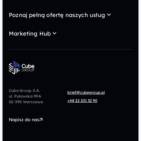
O nas
Case Study
Poznaj pełną ofertę naszych usług
Kariera
AI wideo
MarTech
Kontakt
Marketing Hub
GEO
Strategia
Blog
SEO
Content marketing
Newsy
Konsulting
SEM
Słowniczek
Direct Marketing
Analityka i dane
Podcast
Paid Social
CRM
CRO
Afiliacja
Cube Group S.A.
brief@cubegroup.pl
ul. Puławska 99A
Programmatic
Marketing Automation
+48 22 201 32 90
02-595 Warszawa
UX/UI
Technologia
Napisz do nas
Design