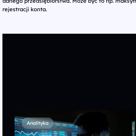
danego przedsiębiorstwa. Może być to np. maksym
rejestracji konta.
Analityka