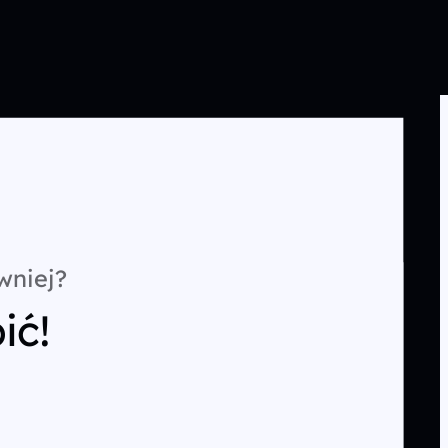
wniej?
ić!