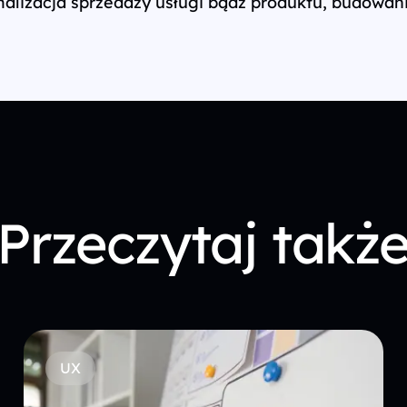
alizacja sprzedaży usługi bądź produktu, budowani
Przeczytaj takż
UX