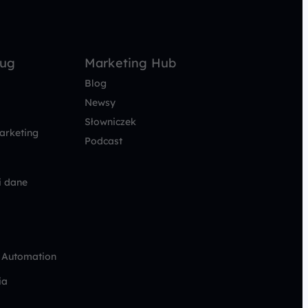
ług
Marketing Hub
Blog
Newsy
Słowniczek
arketing
Podcast
i dane
 Automation
ia