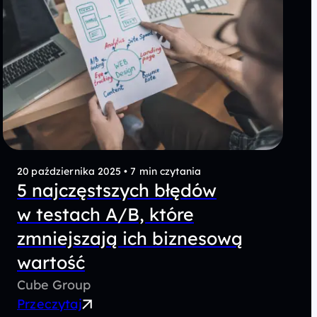
20 października 2025
•
7 min czytania
5 najczęstszych błędów
w testach A/B, które
zmniejszają ich biznesową
wartość
Cube Group
Przeczytaj