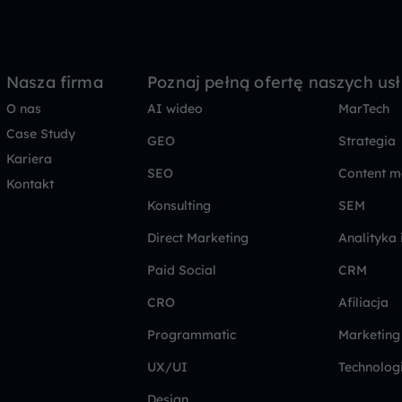
Nasza firma
Poznaj pełną ofertę naszych us
O nas
AI wideo
MarTech
Case Study
GEO
Strategia
Kariera
SEO
Content m
Kontakt
Konsulting
SEM
Direct Marketing
Analityka 
Paid Social
CRM
CRO
Afiliacja
Programmatic
Marketing
UX/UI
Technolog
Design