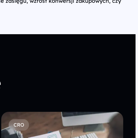
e zasięgu, wzrost konwersji zakupowych, czy
e
CRO