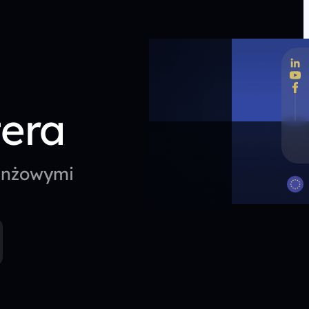
tera
ranżowymi