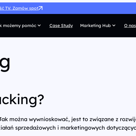
ość TV. Zamów spot
k możemy pomóc
Case Study
Marketing Hub
O nas
MarTech
G
ng
SEO
Co
SEM
Di
Paid Social
C
acking?
 własnych
Afiliacja
Pr
UX/UI
Te
ak można wywnioskować, jest to związane z rozwija
ziałań sprzedażowych i marketingowych dotyczącyc