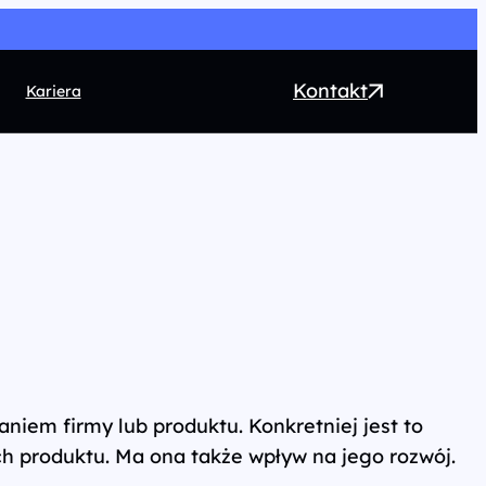
Kontakt
Kariera
EO
ntent marketing
rect Marketing
RM
ogrammatic
chnologia
niem firmy lub produktu. Konkretniej jest to
h produktu. Ma ona także wpływ na jego rozwój.