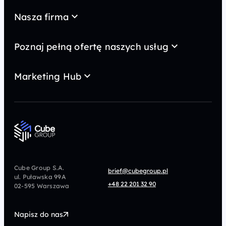
Nasza firma
O nas
Case Study
Poznaj pełną ofertę naszych usług
Kariera
AI wideo
MarTech
Kontakt
Marketing Hub
GEO
Strategia
Blog
SEO
Content marketing
Newsy
Konsulting
SEM
Słowniczek
Direct Marketing
Analityka i dane
Podcast
Paid Social
CRM
CRO
Afiliacja
Cube Group S.A.
brief@cubegroup.pl
ul. Puławska 99A
Programmatic
Marketing Automation
+48 22 201 32 90
02-595 Warszawa
UX/UI
Technologia
Napisz do nas
Design