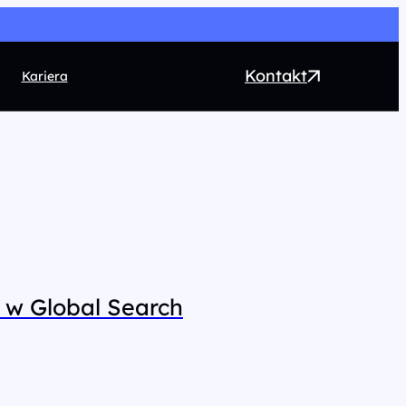
Kontakt
Kariera
EO
ntent marketing
rect Marketing
RM
ogrammatic
 w Global Search
chnologia