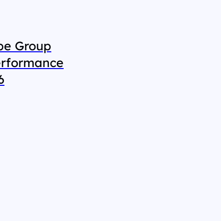
ube Group
erformance
6