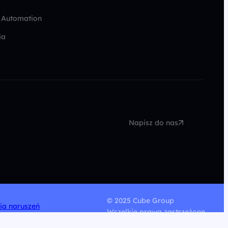
 Automation
ia
Napisz do nas
© 2025 Cube Group
nia naruszeń
Wszelkie prawa zastrzeżone