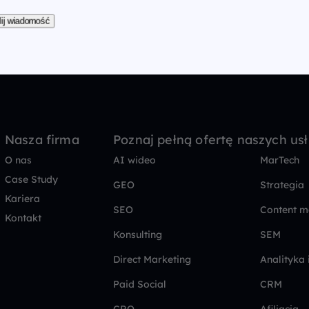
ij wiadomość
Nasza firma
Poznaj pełną ofertę naszych us
O nas
AI wideo
MarTech
Case Study
GEO
Strategia
Kariera
SEO
Content m
Kontakt
Konsulting
SEM
Direct Marketing
Analityka 
Paid Social
CRM
CRO
Afiliacja