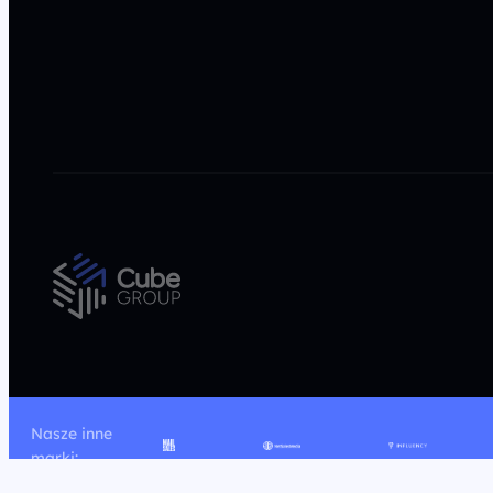
Nasze inne
marki: