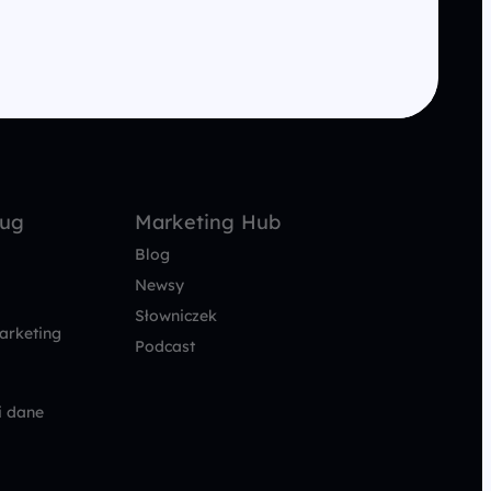
ług
Marketing Hub
Blog
Newsy
Słowniczek
arketing
Podcast
i dane