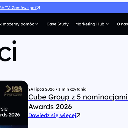
ość TV. Zamów spot
k możemy pomóc
Case Study
Marketing Hub
O nas
ci
MarTech
G
SEO
Co
SEM
Di
Paid Social
C
 własnych
Afiliacja
Pr
24 lipca 2026
•
1 min czytania
Cube Group z 5 nominacjami
UX/UI
Te
Awards 2026
Dowiedz się więcej