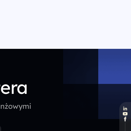
tera
ranżowymi