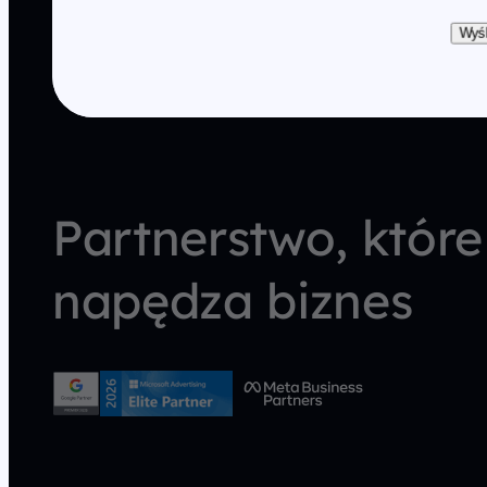
Wyśl
Partnerstwo, które
napędza biznes