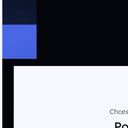
Chces
Po