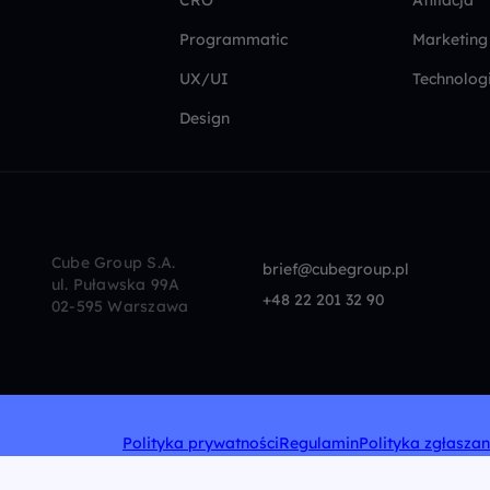
Programmatic
Marketing
UX/UI
Technolog
Design
Cube Group S.A.
brief@cubegroup.pl
ul. Puławska 99A
+48 22 201 32 90
02-595 Warszawa
Polityka prywatności
Regulamin
Polityka zgłasza