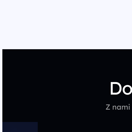
Stronicowanie
wpisów
Do
Z nami 