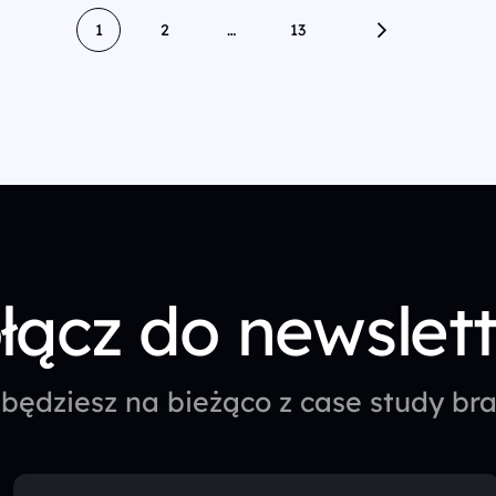
1
2
…
13
łącz do newslet
będziesz na bieżąco z case study b