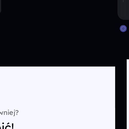
wniej?
ić!