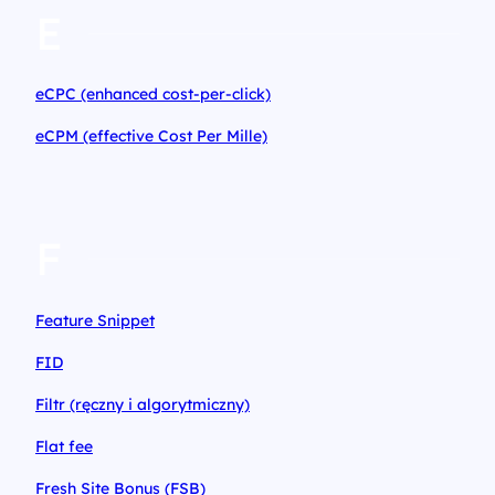
E
eCPC (enhanced cost-per-click)
eCPM (effective Cost Per Mille)
F
Feature Snippet
FID
Filtr (ręczny i algorytmiczny)
Flat fee
Fresh Site Bonus (FSB)