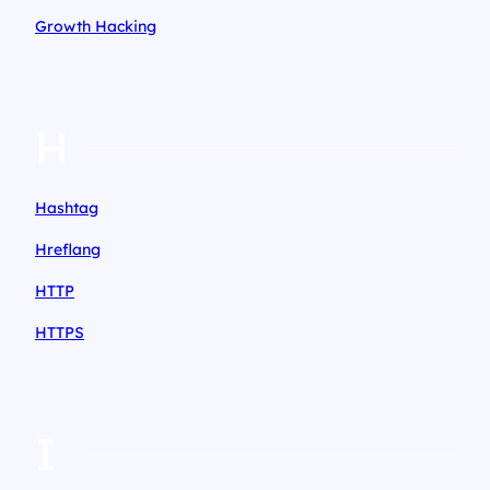
Growth Hacking
H
Hashtag
Hreflang
HTTP
HTTPS
I