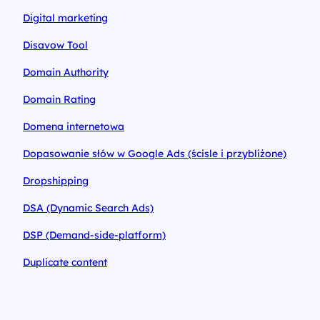
Digital marketing
Disavow Tool
Domain Authority
Domain Rating
Domena internetowa
Dopasowanie słów w Google Ads (ścisle i przybliżone)
Dropshipping
DSA (Dynamic Search Ads)
DSP (Demand-side-platform)
Duplicate content