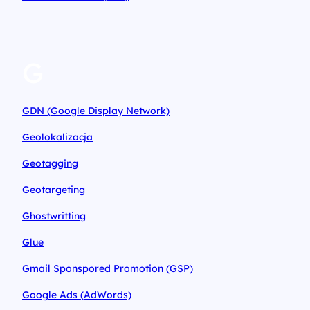
G
GDN (Google Display Network)
Geolokalizacja
Geotagging
Geotargeting
Ghostwritting
Glue
Gmail Sponspored Promotion (GSP)
Google Ads (AdWords)