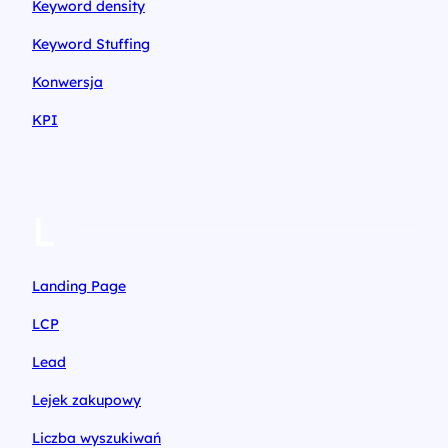
Keyword density
Keyword Stuffing
Konwersja
KPI
L
Landing Page
LCP
Lead
Lejek zakupowy
Liczba wyszukiwań