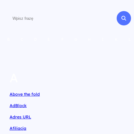
B
C
D
E
F
G
H
I
K
L
A
Above the fold
AdBlock
Adres URL
Afiliacja