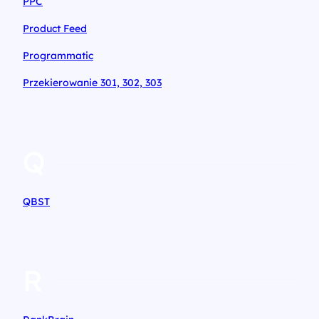
PPC
Product Feed
Programmatic
Przekierowanie 301, 302, 303
Q
QBST
R