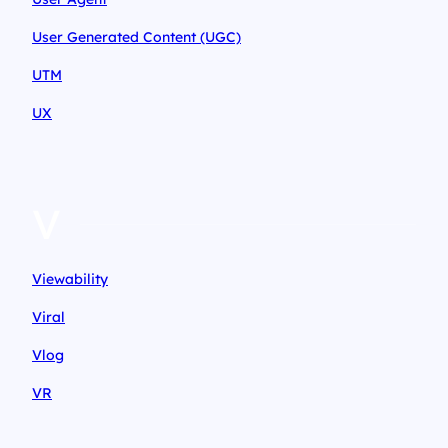
User Generated Content (UGC)
UTM
UX
V
Viewability
Viral
Vlog
VR