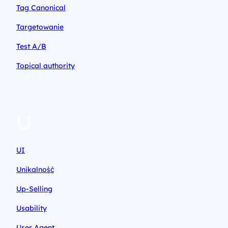
Tag Canonical
Targetowanie
Test A/B
Topical authority
U
UI
Unikalność
Up-Selling
Usability
User Agent