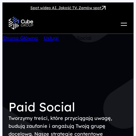
Spot wideo AI. Jakość TV. Zamów spot
Usługi
Strona Główna
>
Usługi
>
Paid Social
Jak możemy pomóc
Case Study
Marketing Hub
O nas
Kariera
Kontakt
Paid Social
Tworzymy treści, które przyciągają uwagę,
budują zaufanie i angażują Twoją grupę
docelową. Nasze strategie contentowe