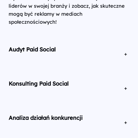
liderów w swojej branży i zobacz, jak skuteczne
mogą być reklamy w mediach
społecznościowych!
Audyt Paid Social
Analizujemy skuteczność kampanii reklamowych,
identyfikując obszary do optymalizacji i eliminując błędy.
Konsulting Paid Social
Pozwala to zwiększać efektywność działań i poprawić
zwrot z inwestycji.
Pomagamy optymalizować kampanie reklamowe,
dostosować strategię i zmaksymalizować zwrot
Analiza działań konkurencji
z inwestycji.