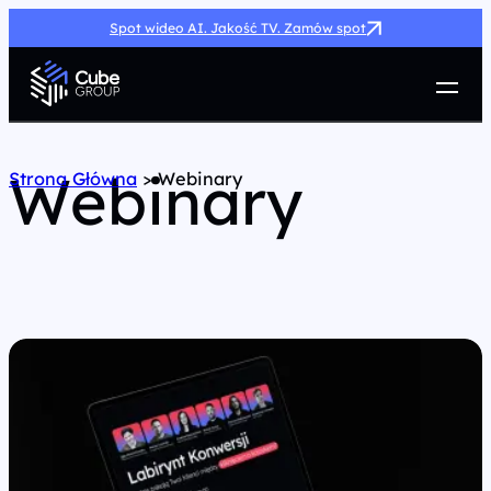
Spot wideo AI. Jakość TV. Zamów spot
Usługi
Jak możemy pomóc
Webinary
Strona Główna
>
Webinary
Case Study
Marketing Hub
O nas
Kariera
Kontakt