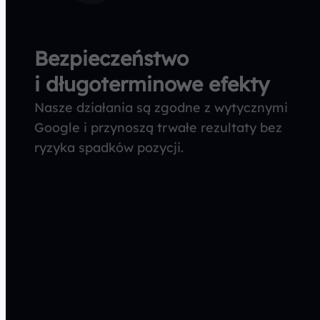
Bezpieczeństwo
i długoterminowe efekty
Nasze działania są zgodne z wytycznymi
Google i przynoszą trwałe rezultaty bez
ryzyka spadków pozycji.