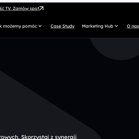
ość TV. Zamów spot
k możemy pomóc
Case Study
Marketing Hub
O nas
MarTech
G
SEO
Co
SEM
Di
Paid Social
C
 własnych
Afiliacja
Pr
UX/UI
Te
owych. Skorzystaj z synergii