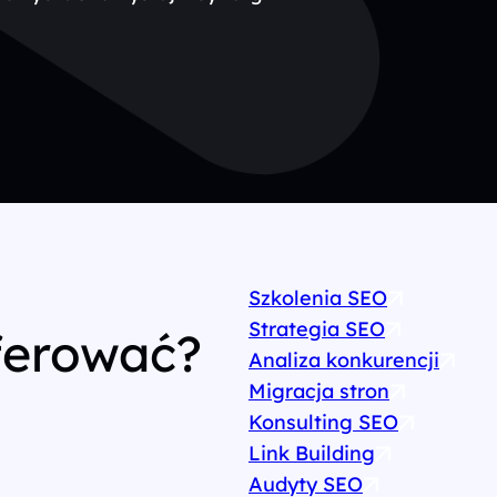
Szkolenia SEO
Strategia SEO
ferować?
Analiza konkurencji
Migracja stron
Konsulting SEO
Link Building
Audyty SEO