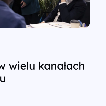
 w wielu kanałach
su