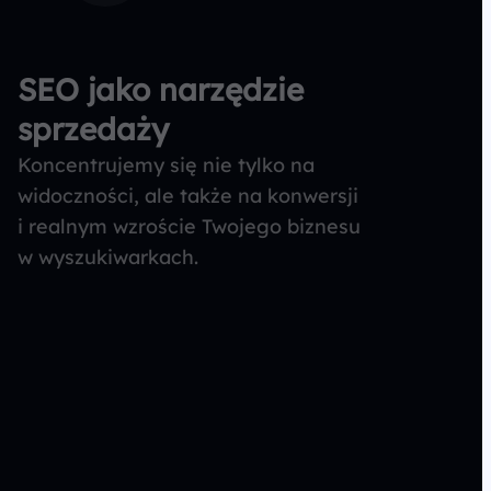
SEO jako narzędzie
sprzedaży
Koncentrujemy się nie tylko na
widoczności, ale także na konwersji
i realnym wzroście Twojego biznesu
w wyszukiwarkach.