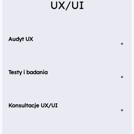
UX/UI
Audyt UX
Pokazujemy, jak podnieść funkcjonalność strony
i zadowolić użytkowników.
Testy i badania
Pomagamy Ci odkryć realne potrzeby Twoich klientów.
Dzięki Temu możesz zaoferować im to, czego oczekują.
Konsultacje UX/UI
Razem odkrywamy najskuteczniejsze rozwiązania, by
dopasować projekt do Twoich klientów i oczekiwań