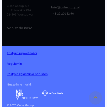
CRO
Afiliacja
Cube Group S.A.
brief@cubegroup.pl
ul. Puławska 99A
Programmatic
Marketing Automation
+48 22 201 32 90
02-595 Warszawa
UX/UI
Technologia
Napisz do nas
Design
Polityka prywatności
Regulamin
Polityka zgłaszania naruszeń
Nasze inne marki:
© 2025 Cube Group