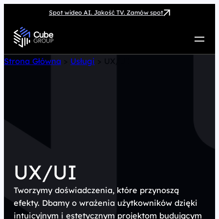
Spot wideo AI. Jakość TV. Zamów spot
Usługi
Strona Główna
>
Usługi
>
UX/UI
Jak możemy pomóc
Case Study
Marketing Hub
O nas
Kariera
Kontakt
UX/UI
Tworzymy doświadczenia, które przynoszą
efekty. Dbamy o wrażenia użytkowników dzięki
intuicyjnym i estetycznym projektom budującym