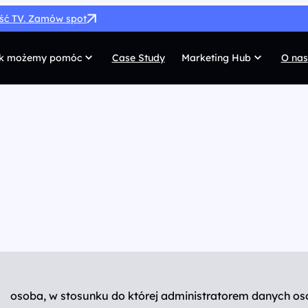
ość TV. Zamów spot
k możemy pomóc
Case Study
Marketing Hub
O nas
MarTech
G
SEO
Co
SEM
Di
Paid Social
C
 własnych
Afiliacja
Pr
UX/UI
Te
osoba, w stosunku do której administratorem danych os