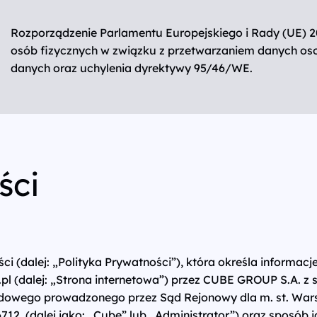
Rozporządzenie Parlamentu Europejskiego i Rady (UE) 20
osób fizycznych w związku z przetwarzaniem danych os
danych oraz uchylenia dyrektywy 95/46/WE.
ści
ci (dalej: „Polityka Prywatności”), która określa informa
l (dalej: „Strona internetowa”) przez CUBE GROUP S.A. z 
Sądowego prowadzonego przez Sąd Rejonowy dla m. st. Wa
, (dalej jako: „Cube” lub „Administrator”) oraz sposób i