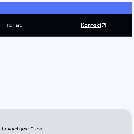
Kontakt
Kariera
EO
ntent marketing
rect Marketing
RM
ogrammatic
chnologia
obowych jest Cube.