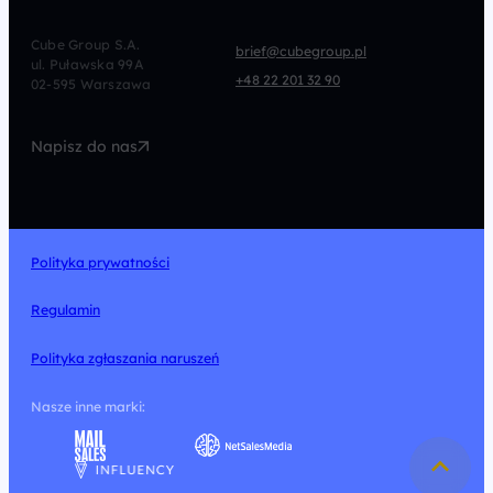
CRO
Afiliacja
Cube Group S.A.
brief@cubegroup.pl
ul. Puławska 99A
Programmatic
Marketing Automation
+48 22 201 32 90
02-595 Warszawa
UX/UI
Technologia
Napisz do nas
Design
Polityka prywatności
Regulamin
Polityka zgłaszania naruszeń
Nasze inne marki: