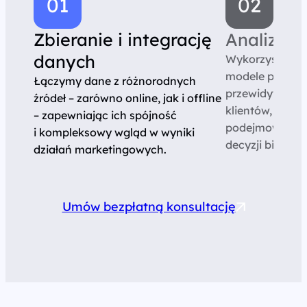
Zbieranie i integrację
Analizę p
danych
Wykorzystuje
modele predyk
Łączymy dane z różnorodnych
przewidywania
źródeł – zarówno online, jak i offline
klientów, co um
– zapewniając ich spójność
podejmowanie b
i kompleksowy wgląd w wyniki
decyzji biznes
działań marketingowych.
Umów bezpłatną konsultację