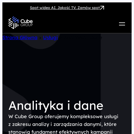
Spot wideo AI. Jakość TV. Zamów spot
Usługi
Strona Główna
>
Usługi
>
Analityka i dane
Jak możemy pomóc
Case Study
Marketing Hub
O nas
Kariera
Kontakt
Analityka i dane
W Cube Group oferujemy kompleksowe usługi
z zakresu analizy i zarządzania danymi, które
stanowią fundament efektywnych kampanii