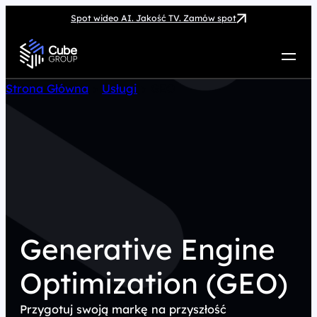
Spot wideo AI. Jakość TV. Zamów spot
Usługi
Strona Główna
>
Usługi
>
GEO
Jak możemy pomóc
Case Study
Marketing Hub
O nas
Kariera
Kontakt
Generative Engine
Optimization (GEO)
Przygotuj swoją markę na przyszłość