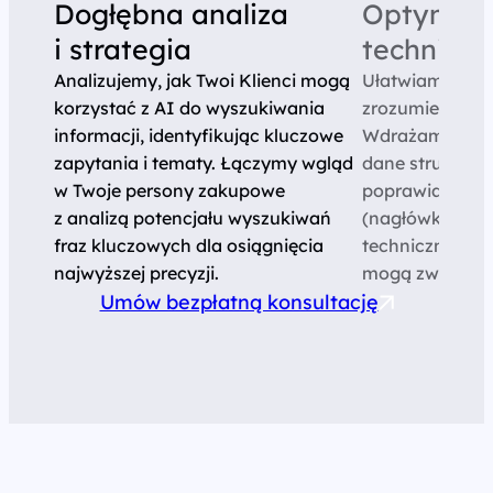
Dogłębna analiza
Optymali
i strategia
techniczn
Analizujemy, jak Twoi Klienci mogą
Ułatwiamy sztuc
korzystać z AI do wyszukiwania
zrozumienie Two
informacji, identyfikując kluczowe
Wdrażamy lub 
zapytania i tematy. Łączymy wgląd
dane struktura
w Twoje persony zakupowe
poprawiamy str
z analizą potencjału wyszukiwań
(nagłówki, list
fraz kluczowych dla osiągnięcia
techniczne na 
najwyższej precyzji.
mogą zwracać
Umów bezpłatną konsultację