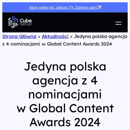
Spot wideo AI. Jakość TV. Zamów spot
Usługi
Strona Główna
>
Aktualności
>
Jedyna polska agencja
z 4 nominacjami w Global Content Awards 2024
Jak możemy pomóc
Case Study
Marketing Hub
Jedyna polska
O nas
agencja z 4
Kariera
Kontakt
nominacjami
w Global Content
Awards 2024