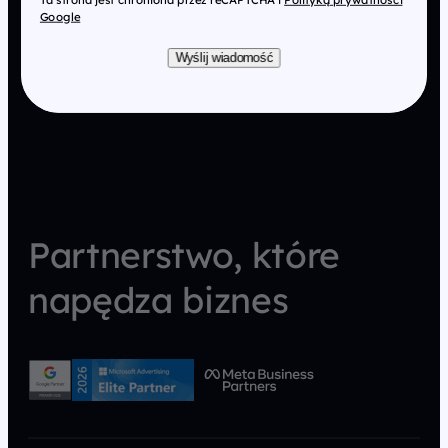
Google
Wyślij wiadomość
Partnerstwo, które
napędza biznes