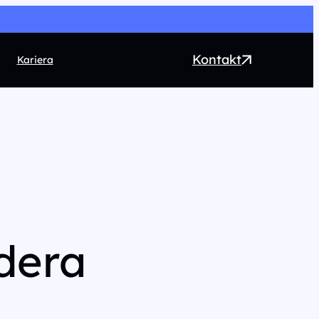
Kontakt
Kariera
EO
ntent marketing
rect Marketing
RM
ogrammatic
dera
chnologia