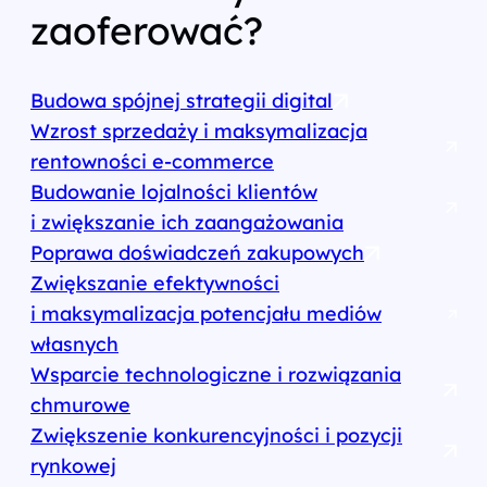
zaoferować?
Budowa spójnej strategii digital
Wzrost sprzedaży i maksymalizacja
rentowności e‑commerce
Budowanie lojalności klientów
i zwiększanie ich zaangażowania
Poprawa doświadczeń zakupowych
Zwiększanie efektywności
i maksymalizacja potencjału mediów
własnych
Wsparcie technologiczne i rozwiązania
chmurowe
Zwiększenie konkurencyjności i pozycji
rynkowej