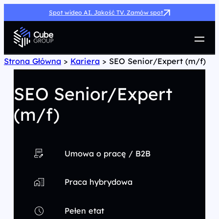
Spot wideo AI. Jakość TV. Zamów spot
Usługi
Strona Główna
>
Kariera
>
SEO Senior/Expert (m/f)
Jak możemy pomóc
Case Study
SEO Senior/Expert
Marketing Hub
(m/f)
O nas
Kariera
Kontakt
Umowa o pracę / B2B
Praca hybrydowa
Pełen etat