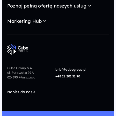
Case Study
Poznaj pełną ofertę naszych usług
Kariera
AI wideo
MarTech
Kontakt
Marketing Hub
GEO
Strategia
Blog
SEO
Content marketing
Newsy
Konsulting
SEM
Słowniczek
Direct Marketing
Analityka i dane
Podcast
Paid Social
CRM
CRO
Afiliacja
Cube Group S.A.
brief@cubegroup.pl
ul. Puławska 99A
Programmatic
Marketing Automation
+48 22 201 32 90
02-595 Warszawa
UX/UI
Technologia
Napisz do nas
Design