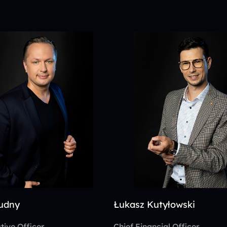
udny
Łukasz Kutyłowski
tive Officer
Chief Financial Officer