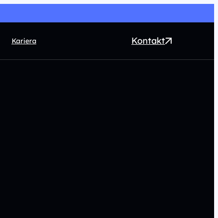
Kontakt
Kariera
EO
ntent marketing
rect Marketing
RM
ogrammatic
chnologia