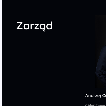
Wszystkie usługi
Zarząd
Andrzej C
Chief Execu