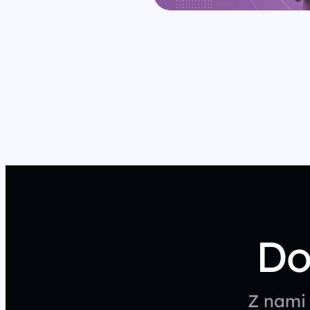
Stronicowanie
wpisów
Do
Z nami 