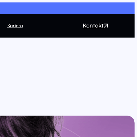
Kontakt
Kariera
EO
ntent marketing
rect Marketing
RM
ogrammatic
chnologia