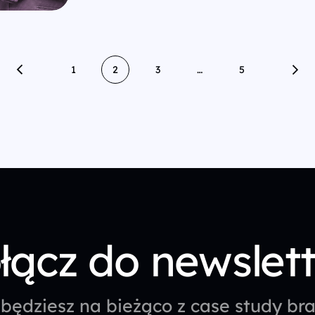
1
2
3
…
5
łącz do newslet
będziesz na bieżąco z case study b