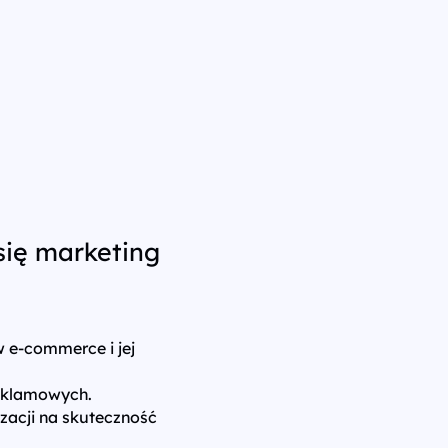
się marketing
w e-commerce i jej
eklamowych.
izacji na skuteczność