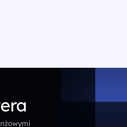
tera
ranżowymi