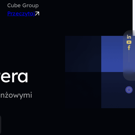
Cube Group
Przeczytaj
tera
ranżowymi