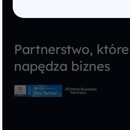
Partnerstwo, które
napędza biznes