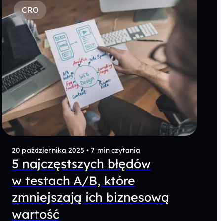
CRO
20 października 2025
•
7 min czytania
5 najczęstszych błędów
w testach A/B, które
zmniejszają ich biznesową
wartość