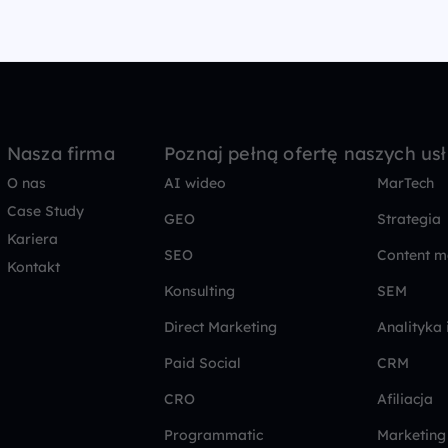
Nasza firma
Poznaj pełną ofertę naszych us
O nas
AI wideo
MarTech
Case Study
GEO
Strategia
Kariera
SEO
Content m
Kontakt
Konsulting
SEM
Direct Marketing
Analityka 
Paid Social
CRM
CRO
Afiliacja
Programmatic
Marketing