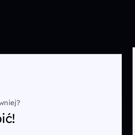
wniej?
ić!