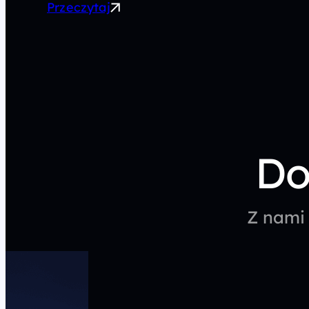
Przeczytaj
Do
Z nami 