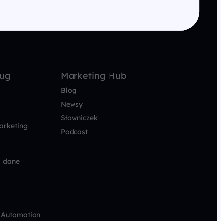
ług
Marketing Hub
Blog
Newsy
Słowniczek
arketing
Podcast
i dane
 Automation