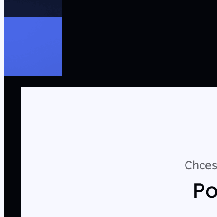
Chces
Po