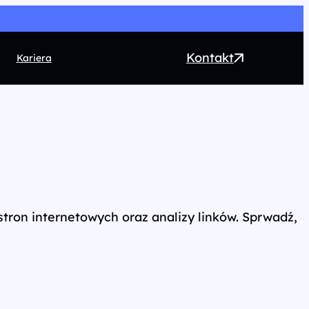
Kontakt
Kariera
EO
ntent marketing
rect Marketing
RM
ogrammatic
tron internetowych oraz analizy linków. Sprwadź,
chnologia