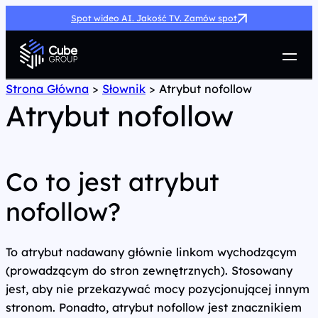
Spot wideo AI. Jakość TV. Zamów spot
Usługi
Strona Główna
>
Słownik
>
Atrybut nofollow
Atrybut nofollow
Jak możemy pomóc
Case Study
Marketing Hub
O nas
Co to jest atrybut
Kariera
nofollow?
Kontakt
To atrybut nadawany głównie linkom wychodzącym
(prowadzącym do stron zewnętrznych). Stosowany
jest, aby nie przekazywać mocy pozycjonującej innym
stronom. Ponadto, atrybut nofollow jest znacznikiem