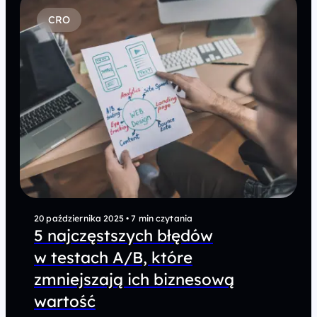
CRO
20 października 2025
•
7 min czytania
5 najczęstszych błędów
w testach A/B, które
zmniejszają ich biznesową
wartość