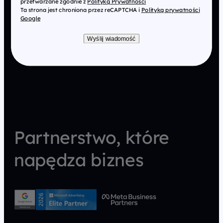
przetwarzane zgodnie z
Polityką Prywatności
Ta strona jest chroniona przez reCAPTCHA i
Polityką prywatności
Google
Wyślij wiadomość
Partnerstwo, które
napędza biznes