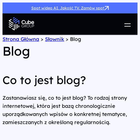
Spot wideo AI. Jakość TV. Zamów spot
Usługi
Strona Główna
>
Słownik
>
Blog
Blog
Jak możemy pomóc
Case Study
Marketing Hub
O nas
Co to jest blog?
Kariera
Kontakt
Zastanawiasz się, co to jest blog? To rodzaj strony
internetowej, która jest bazą chronologicznie
uporządkowanych wpisów o konkretnej tematyce,
zamieszczanych z określoną regularnością.