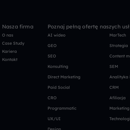
Nasza firma
Poznaj pełną ofertę naszych us
O nas
AI wideo
MarTech
Case Study
GEO
Strategia
Kariera
SEO
Content m
Kontakt
Konsulting
SEM
Direct Marketing
Analityka 
Paid Social
CRM
CRO
Afiliacja
Programmatic
Marketing
UX/UI
Technolog
Design