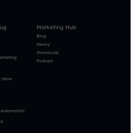
ług
Marketing Hub
Blog
Newsy
Słowniczek
arketing
Podcast
i dane
 Automation
ia