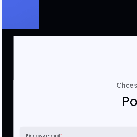
Chces
Po
Firmowy e-mail
*