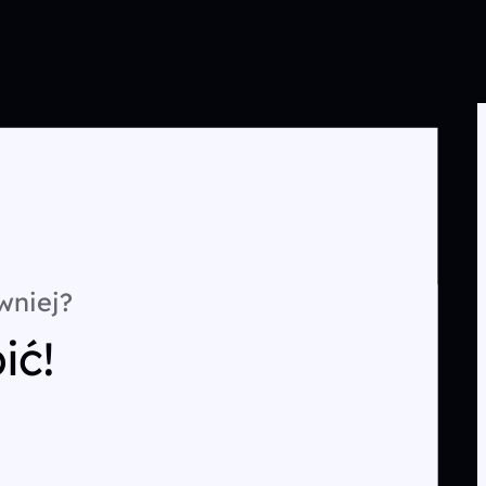
wniej?
ić!