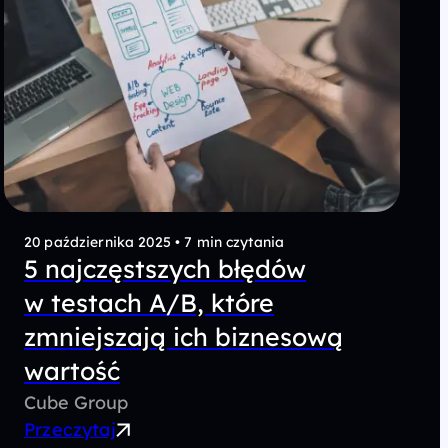
20 października 2025
•
7 min czytania
5 najczęstszych błędów
w testach A/B, które
zmniejszają ich biznesową
wartość
Cube Group
Przeczytaj