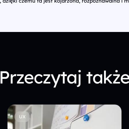
y, dzięki czemu ta jest kojarzona, rozpoznawalna i
Przeczytaj takż
UX