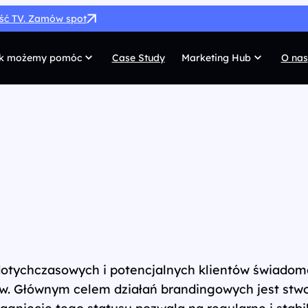
ość TV. Zamów spot
k możemy pomóc
Case Study
Marketing Hub
O nas
MarTech
G
SEO
Co
SEM
Di
Paid Social
C
 własnych
Afiliacja
Pr
UX/UI
Te
otychczasowych i potencjalnych klientów świadomo
w. Głównym celem działań brandingowych jest stwor
iągnięcie tego statusu pozwala na regularne i stabi