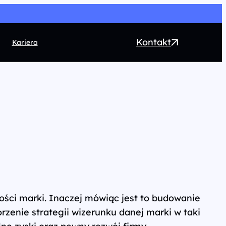
Kontakt
Kariera
EO
ntent marketing
rect Marketing
RM
ogrammatic
chnologia
ści marki. Inaczej mówiąc jest to budowanie
zenie strategii wizerunku danej marki w taki
lne zyski oraz pewny rozwój firmy.