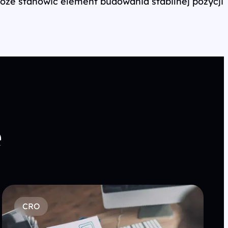
 może stanowić element budowania stabilnej pozycji
e
CRO