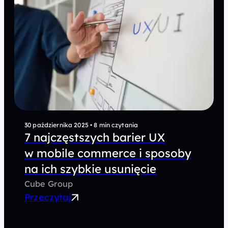
min czytania
20 października 2025
•
7 min 
ch barier UX
5 najczęstszych
merce i sposoby
w testach A/B, 
e usunięcie
zmniejszają ich
wartość
Cube Group
Przeczytaj