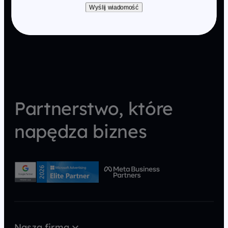
Wyślij wiadomość
Partnerstwo, które
napędza biznes
Nasza firma