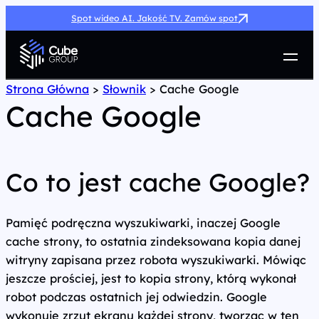
Spot wideo AI. Jakość TV. Zamów spot
Usługi
Strona Główna
>
Słownik
>
Cache Google
Cache Google
Jak możemy pomóc
Case Study
Marketing Hub
O nas
Co to jest cache Google?
Kariera
Kontakt
Pamięć podręczna wyszukiwarki, inaczej Google
cache strony, to ostatnia zindeksowana kopia danej
witryny zapisana przez robota wyszukiwarki. Mówiąc
jeszcze prościej, jest to kopia strony, którą wykonał
robot podczas ostatnich jej odwiedzin. Google
wykonuje zrzut ekranu każdej strony, tworząc w ten