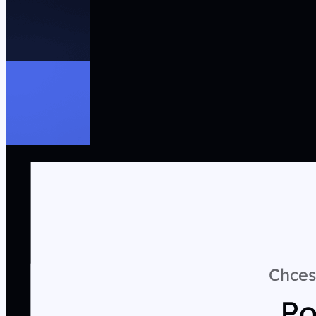
Chces
Po