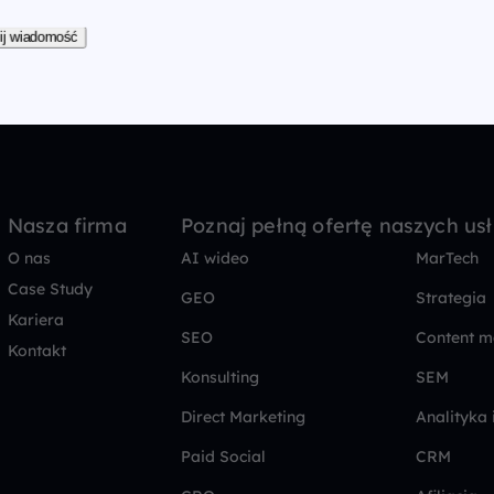
ij wiadomość
Nasza firma
Poznaj pełną ofertę naszych us
O nas
AI wideo
MarTech
Case Study
GEO
Strategia
Kariera
SEO
Content m
Kontakt
Konsulting
SEM
Direct Marketing
Analityka 
Paid Social
CRM