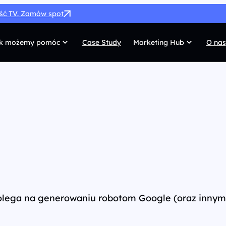
ość TV. Zamów spot
k możemy pomóc
Case Study
Marketing Hub
O nas
MarTech
G
SEO
Co
SEM
Di
Paid Social
C
 własnych
Afiliacja
Pr
UX/UI
Te
polega na generowaniu robotom Google (oraz innym 