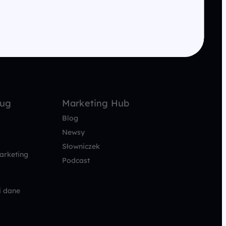
ług
Marketing Hub
Blog
Newsy
Słowniczek
arketing
Podcast
i dane