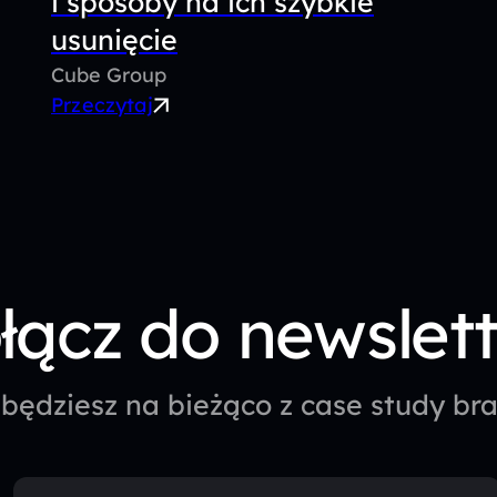
i sposoby na ich szybkie
usunięcie
Cube Group
Przeczytaj
łącz do newslet
będziesz na bieżąco z case study b