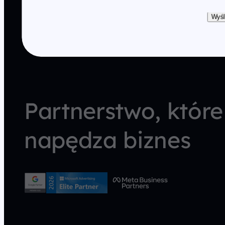
Wyśl
Partnerstwo, które
napędza biznes