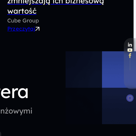
zmniejszają ich biznesową
wartość
Cube Group
Przeczytaj
tera
ranżowymi