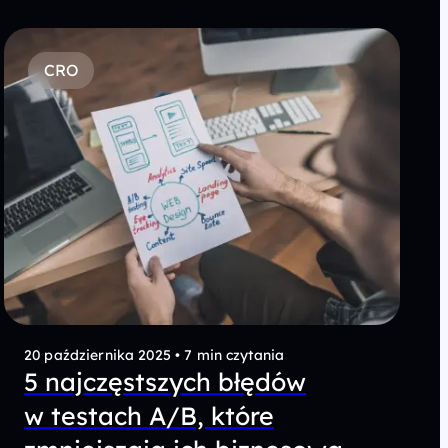
CRO
20 października 2025
•
7 min czytania
5 najczęstszych błędów
w testach A/B, które