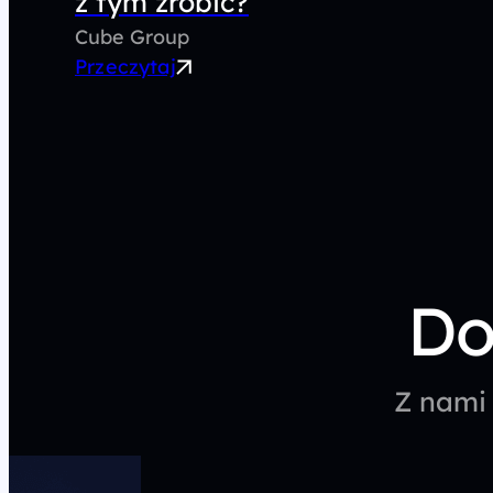
z tym zrobić?
Cube Group
Przeczytaj
Do
Z nami 