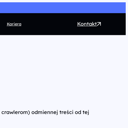
Kontakt
Kariera
EO
ntent marketing
rect Marketing
RM
ogrammatic
chnologia
crawlerom) odmiennej treści od tej