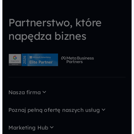
Partnerstwo, które
napędza biznes
Nasza firma
O nas
Case Study
Poznaj pełną ofertę naszych usług
Kariera
AI wideo
MarTech
Kontakt
Marketing Hub
GEO
Strategia