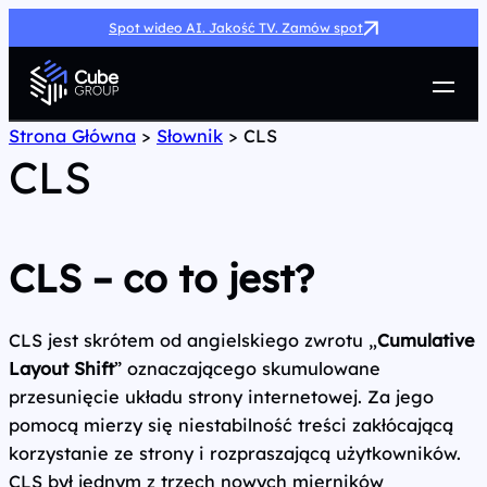
Spot wideo AI. Jakość TV. Zamów spot
Usługi
Strona Główna
>
Słownik
>
CLS
CLS
Jak możemy pomóc
Case Study
Marketing Hub
O nas
CLS – co to jest?
Kariera
Kontakt
CLS jest skrótem od angielskiego zwrotu „
Cumulative
Layout Shift
” oznaczającego skumulowane
przesunięcie układu strony internetowej. Za jego
pomocą mierzy się niestabilność treści zakłócającą
korzystanie ze strony i rozpraszającą użytkowników.
CLS był jednym z trzech nowych mierników