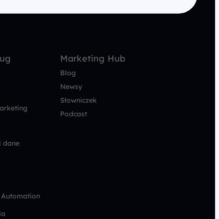
ług
Marketing Hub
Blog
Newsy
Słowniczek
arketing
Podcast
i dane
 Automation
ia