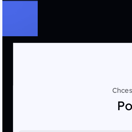
Chces
Po