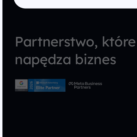
Partnerstwo, które
napędza biznes