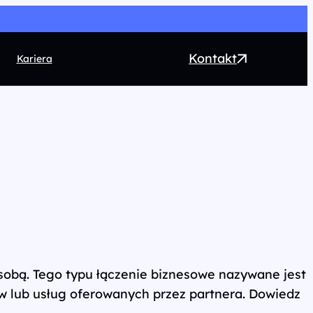
Kontakt
Kariera
EO
ntent marketing
rect Marketing
RM
ogrammatic
chnologia
 osobą. Tego typu łączenie biznesowe nazywane jest
w lub usług oferowanych przez partnera. Dowiedz