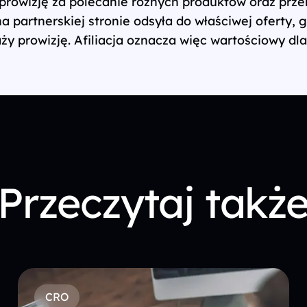
prowizję za polecanie różnych produktów oraz prz
partnerskiej stronie odsyła do właściwej oferty, g
aży prowizję. Afiliacja oznacza więc wartościowy d
Przeczytaj takż
CRO