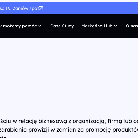
ość TV. Zamów spot
k możemy pomóc
Case Study
Marketing Hub
O nas
MarTech
G
SEO
Co
SEM
Di
Paid Social
C
 własnych
Afiliacja
Pr
UX/UI
Te
jściu w relację biznesową z organizacją, firmą lub
zarabiania prowizji w zamian za promocję produktó
sie.