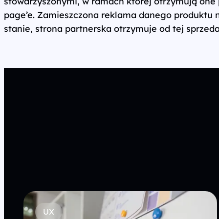
stowarzyszonymi, w ramach której otrzymują one 
page’e. Zamieszczona reklama danego produktu na 
stanie, strona partnerska otrzymuje od tej sprzed
UX