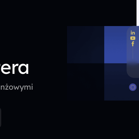
tera
ranżowymi