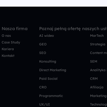
Nasza firma
Poznaj pełną ofertę naszych us
O nas
AI wideo
MarTech
Case Study
GEO
Strategia
Kariera
SEO
Content m
Kontakt
Konsulting
SEM
Direct Marketing
Analityka 
Paid Social
CRM
CRO
Afiliacja
Programmatic
Marketing
UX/UI
Technolog