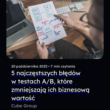
20 października 2025
•
7 min czytania
5 najczęstszych błędów
w testach A/B, które
zmniejszają ich biznesową
wartość
Cube Group