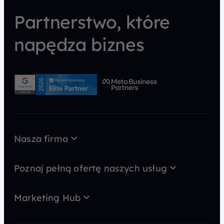
Partnerstwo, które
napędza biznes
Nasza firma
O nas
Case Study
Poznaj pełną ofertę naszych usług
Kariera
AI wideo
MarTech
Kontakt
Marketing Hub
GEO
Strategia
Blog
SEO
Content marketing