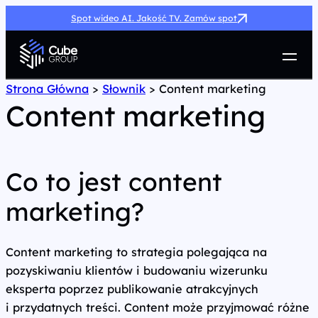
Spot wideo AI. Jakość TV. Zamów spot
Usługi
Strona Główna
>
Słownik
>
Content marketing
Content marketing
Jak możemy pomóc
Case Study
Marketing Hub
O nas
Co to jest content
Kariera
marketing?
Kontakt
Content marketing to strategia polegająca na
pozyskiwaniu klientów i budowaniu wizerunku
eksperta poprzez publikowanie atrakcyjnych
i przydatnych treści. Content może przyjmować różne