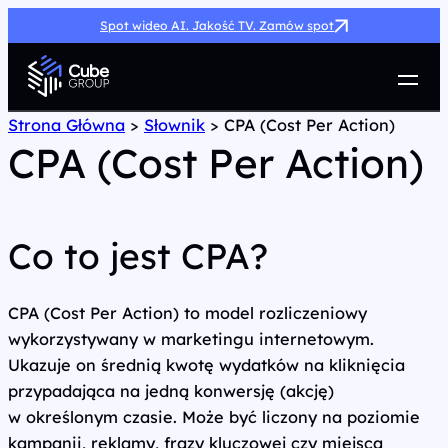
Spot wideo AI. Jakość TV. Zamów spot
Usługi
Strona Główna
>
Słownik
>
CPA (Cost Per Action)
CPA (Cost Per Action)
Jak możemy pomóc
Case Study
Marketing Hub
O nas
Co to jest CPA?
Kariera
Kontakt
CPA (Cost Per Action) to model rozliczeniowy
wykorzystywany w marketingu internetowym.
Ukazuje on średnią kwotę wydatków na kliknięcia
przypadająca na jedną konwersję (akcję)
w określonym czasie. Może być liczony na poziomie
kampanii, reklamy, frazy kluczowej czy miejsca