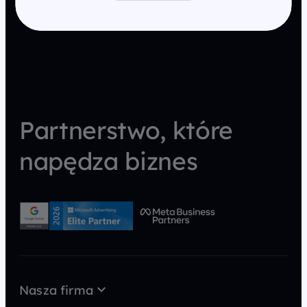
Partnerstwo, które
napędza biznes
Nasza firma