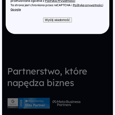
przetwarzane zgodnie z
Polityką Prywatności
Ta strona jest chroniona przez reCAPTCHA i
Polityką prywatności
Google
Wyślij wiadomość
Partnerstwo, które
napędza biznes