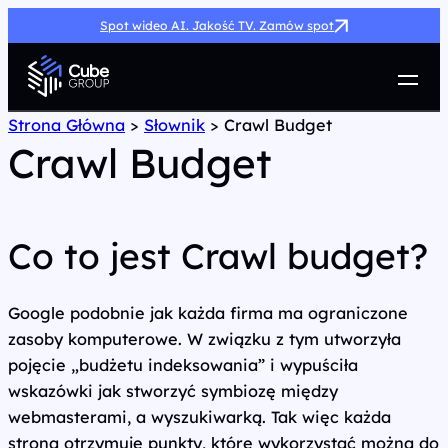
Spot wideo AI. Jakość TV. Zamów spot
Usługi
Strona Główna
>
Słownik
>
Crawl Budget
Crawl Budget
Jak możemy pomóc
Case Study
Marketing Hub
O nas
Co to jest Crawl budget?
Kariera
Kontakt
Google podobnie jak każda firma ma ograniczone
zasoby komputerowe. W związku z tym utworzyła
pojęcie „budżetu indeksowania” i wypuściła
wskazówki jak stworzyć symbiozę między
webmasterami, a wyszukiwarką. Tak więc każda
strona otrzymuje punkty, które wykorzystać można do