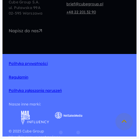
Cube Group S.A.
brief@cubegroup.pl
ul. Puławska 99A
Programmatic
Marketing Automation
+48 22 201 32 90
02-595 Warszawa
UX/UI
Technologia
Napisz do nas
Design
Polityka prywatności
Regulamin
Polityka zgłaszania naruszeń
Nasze inne marki:
© 2025 Cube Group
Wszelkie prawa zastrzeżone