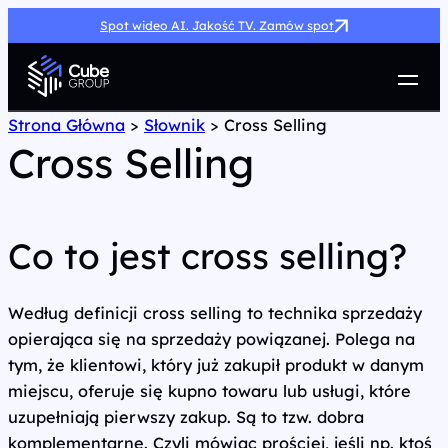
Spot wideo AI. Jakość TV. Zamów spot
Usługi
Strona Główna
>
Słownik
>
Cross Selling
Cross Selling
Jak możemy pomóc
Case Study
Marketing Hub
O nas
Co to jest cross selling?
Kariera
Kontakt
Według definicji cross selling to technika sprzedaży
opierająca się na sprzedaży powiązanej. Polega na
tym, że klientowi, który już zakupił produkt w danym
miejscu, oferuje się kupno towaru lub usługi, które
uzupełniają pierwszy zakup. Są to tzw. dobra
komplementarne. Czyli mówiąc prościej, jeśli np. ktoś