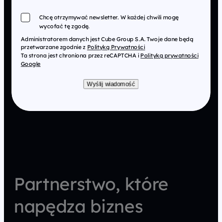
Chcę otrzymywać newsletter. W każdej chwili mogę
wycofać tę zgodę.
Administratorem danych jest Cube Group S.A. Twoje dane będą
przetwarzane zgodnie z
Polityką Prywatności
Ta strona jest chroniona przez reCAPTCHA i
Polityką prywatności
Google
Wyślij wiadomość
Partnerstwo, które
napędza biznes