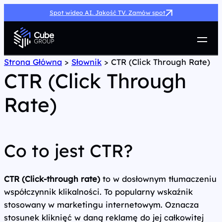
Spot wideo AI. Jakość TV. Zamów spot
Usługi
Strona Główna
>
Słownik
>
CTR (Click Through Rate)
CTR (Click Through
Jak możemy pomóc
Case Study
Rate)
Marketing Hub
O nas
Kariera
Kontakt
Co to jest CTR?
CTR (Click-through rate)
to w dosłownym tłumaczeniu
współczynnik klikalności. To popularny wskaźnik
stosowany w marketingu internetowym. Oznacza
stosunek kliknięć w daną reklamę do jej całkowitej