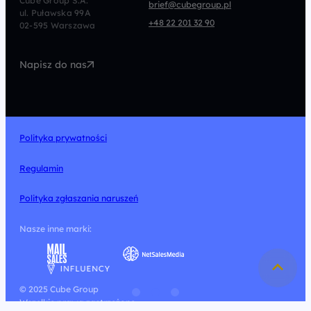
Cube Group S.A.
brief@cubegroup.pl
ul. Puławska 99A
Programmatic
Marketing Automation
+48 22 201 32 90
02-595 Warszawa
UX/UI
Technologia
Napisz do nas
Design
Polityka prywatności
Regulamin
Polityka zgłaszania naruszeń
Nasze inne marki:
© 2025 Cube Group
Wszelkie prawa zastrzeżone