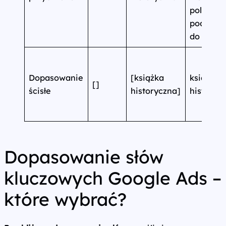
polski,
podręczn
do histor
Dopasowanie
[książka
książka
[]
ścisłe
historyczna]
historyc
Dopasowanie słów
kluczowych Google Ads –
które wybrać?