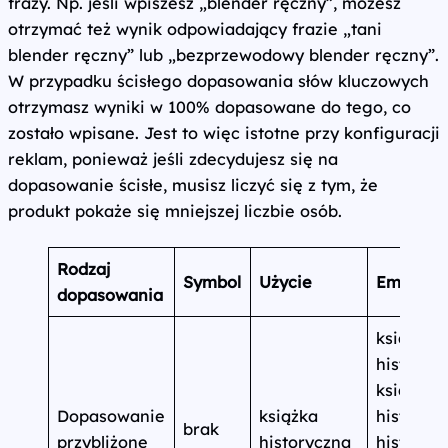
frazy. Np. jeśli wpiszesz „blender ręczny”, możesz
otrzymać też wynik odpowiadający frazie „tani
blender ręczny” lub „bezprzewodowy blender ręczny”.
W przypadku ścisłego dopasowania słów kluczowych
otrzymasz wyniki w 100% dopasowane do tego, co
zostało wpisane. Jest to więc istotne przy konfiguracji
reklam, ponieważ jeśli zdecydujesz się na
dopasowanie ścisłe, musisz liczyć się z tym, że
produkt pokaże się mniejszej liczbie osób.
Rodzaj
Symbol
Użycie
Emisja
dopasowania
książka
historyc
książki
Dopasowanie
książka
historyc
brak
przybliżone
historyczna
historia