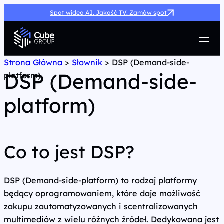
Spot wideo AI. Jakość TV. Zamów spot
Usługi
Strona Główna
>
Słownik
>
DSP (Demand-side-
DSP (Demand-side-
platform)
Jak możemy pomóc
Case Study
platform)
Marketing Hub
O nas
Kariera
Kontakt
Co to jest DSP?
DSP (Demand-side-platform) to rodzaj platformy
będący oprogramowaniem, które daje możliwość
zakupu zautomatyzowanych i scentralizowanych
multimediów z wielu różnych źródeł. Dedykowana jest