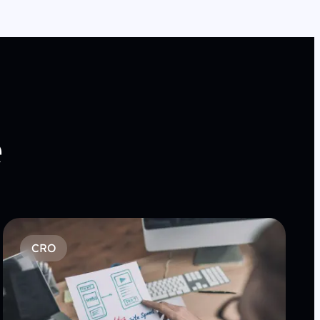
e
CRO