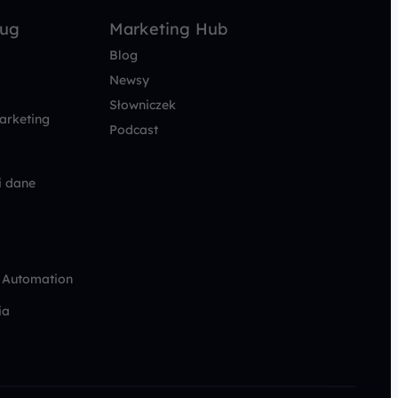
ług
Marketing Hub
Blog
Newsy
Słowniczek
arketing
Podcast
i dane
 Automation
ia