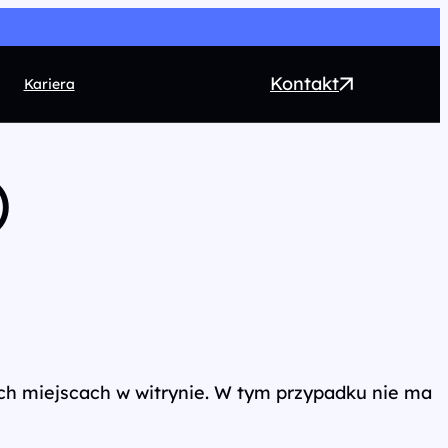
Kontakt
Kariera
EO
)
ntent marketing
rect Marketing
RM
ogrammatic
chnologia
ch miejscach w witrynie. W tym przypadku nie ma