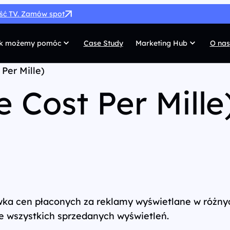
ość TV. Zamów spot
k możemy pomóc
Case Study
Marketing Hub
O nas
Per Mille)
MarTech
G
 Cost Per Mille
SEO
Co
SEM
Di
Paid Social
C
 własnych
Afiliacja
Pr
UX/UI
Te
wka cen płaconych za reklamy wyświetlane w różny
e wszystkich sprzedanych wyświetleń.