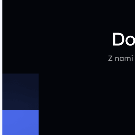
Do
Z nami 