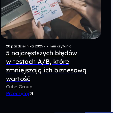
20 października 2025
•
7 min czytania
5 najczęstszych błędów
w testach A/B, które
zmniejszają ich biznesową
wartość
Cube Group
Przeczytaj