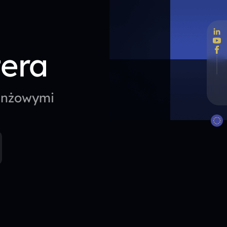
tera
ranżowymi