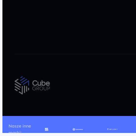
Nasze inne
marki: