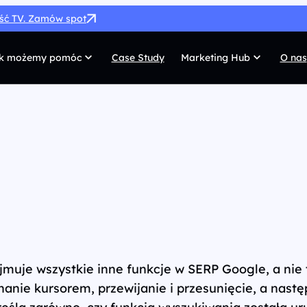
ość TV. Zamów spot
k możemy pomóc
Case Study
Marketing Hub
O nas
MarTech
G
SEO
Co
SEM
Di
Paid Social
C
 własnych
Afiliacja
Pr
UX/UI
Te
jmuje wszystkie inne funkcje w SERP Google, a nie
jechanie kursorem, przewijanie i przesunięcie, a n
reśla zarówno, czy funkcja wyszukiwania została ur