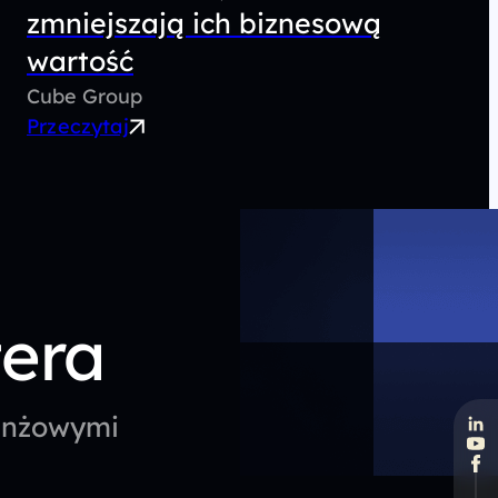
zmniejszają ich biznesową
wartość
Cube Group
Przeczytaj
tera
ranżowymi