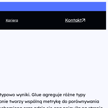
Kontakt
Kariera
EO
ntent marketing
rect Marketing
RM
ogrammatic
chnologia
 typowo wyniki. Glue agreguje różne typy
astępnie tworzy wspólną metrykę do porównywania
uchomiona oraz gdzie się ona pojawiła na stronie