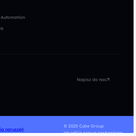
 Automation
ia
Napisz do nas
© 2025 Cube Group
nia naruszeń
Wszelkie prawa zastrzeżone