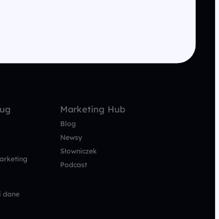
ług
Marketing Hub
Blog
Newsy
Słowniczek
arketing
Podcast
i dane