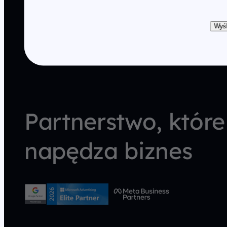
Wyśl
Partnerstwo, które
napędza biznes