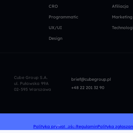
CRO
Afiliacja
Programmatic
Marketing
UX/UI
Technolog
Design
Cube Group S.A.
brief@cubegroup.pl
ul. Puławska 99A
+48 22 201 32 90
02-595 Warszawa
Polityka prywatności
Regulamin
Polityka zgłasza