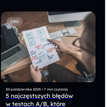
CRO
20 października 2025
•
7 min czytania
5 najczęstszych błędów
w testach A/B, które