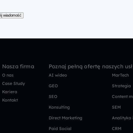
ij wiadomość
Nasza firma
Poznaj pełną ofertę naszych us
O nas
AI wideo
MarTech
Case Study
GEO
Strategia
Kariera
SEO
Content m
Kontakt
Konsulting
SEM
Direct Marketing
Analityka 
Paid Social
CRM