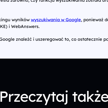
nkingu wyników
wyszukiwania w Google
, ponieważ d
(KE) i WebAnswers.
oogle znaleźć i uszeregować to, co ostatecznie po
Przeczytaj takż