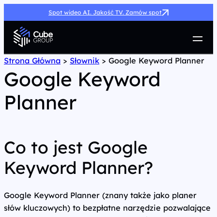
Spot wideo AI. Jakość TV. Zamów spot
Usługi
Strona Główna
>
Słownik
>
Google Keyword Planner
Google Keyword
Jak możemy pomóc
Case Study
Planner
Marketing Hub
O nas
Kariera
Kontakt
Co to jest Google
Keyword Planner?
Google Keyword Planner (znany także jako planer
słów kluczowych) to bezpłatne narzędzie pozwalające