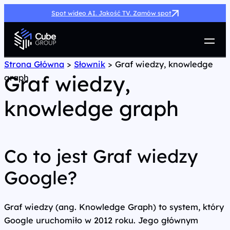
Spot wideo AI. Jakość TV. Zamów spot
Usługi
Strona Główna
>
Słownik
>
Graf wiedzy, knowledge
Graf wiedzy,
graph
Jak możemy pomóc
Case Study
knowledge graph
Marketing Hub
O nas
Kariera
Kontakt
Co to jest Graf wiedzy
Google?
Graf wiedzy (ang. Knowledge Graph) to system, który
Google uruchomiło w 2012 roku. Jego głównym