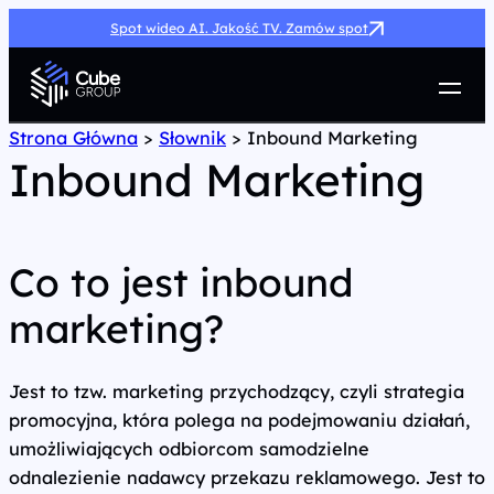
Spot wideo AI. Jakość TV. Zamów spot
Usługi
Strona Główna
>
Słownik
>
Inbound Marketing
Inbound Marketing
Jak możemy pomóc
Case Study
Marketing Hub
O nas
Co to jest inbound
Kariera
marketing?
Kontakt
Jest to tzw. marketing przychodzący, czyli strategia
promocyjna, która polega na podejmowaniu działań,
umożliwiających odbiorcom samodzielne
odnalezienie nadawcy przekazu reklamowego. Jest to