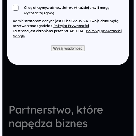
Chcę otrzymywać newsletter. W każdej chwili mogę
wycofać tę zgodę.
Administratorem danych jest Cube Group S.A. Twoje dane będą
przetwarzane zgodnie z
Polityką Prywatności
Ta strona jest chroniona przez reCAPTCHA i
Polityką prywatności
Google
Wyślij wiadomość
Partnerstwo, które
napędza biznes