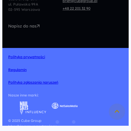
brief@cubegroup.pl
ul. Puławska 99A
Programmatic
Marketing Automation
+48 22 201 32 90
02-595 Warszawa
UX/UI
Technologia
Napisz do nas
Design
Polityka prywatności
Regulamin
Polityka zgłaszania naruszeń
Nasze inne marki:
© 2025 Cube Group
Wszelkie prawa zastrzeżone