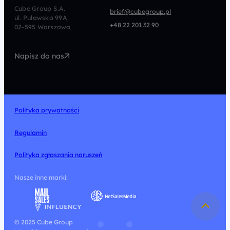
CRO
Afiliacja
Cube Group S.A.
brief@cubegroup.pl
ul. Puławska 99A
Programmatic
Marketing Automation
+48 22 201 32 90
02-595 Warszawa
UX/UI
Technologia
Napisz do nas
Design
Polityka prywatności
Regulamin
Polityka zgłaszania naruszeń
Nasze inne marki:
© 2025 Cube Group