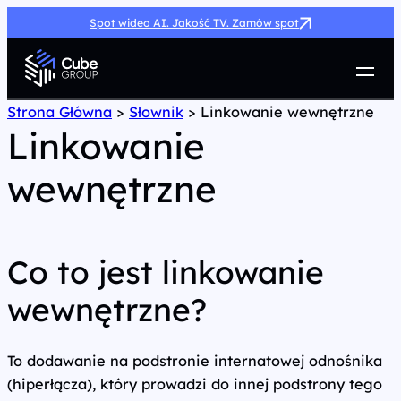
Spot wideo AI. Jakość TV. Zamów spot
Usługi
Strona Główna
>
Słownik
>
Linkowanie wewnętrzne
Linkowanie
Jak możemy pomóc
Case Study
wewnętrzne
Marketing Hub
O nas
Kariera
Kontakt
Co to jest linkowanie
wewnętrzne?
To dodawanie na podstronie internatowej odnośnika
(hiperłącza), który prowadzi do innej podstrony tego