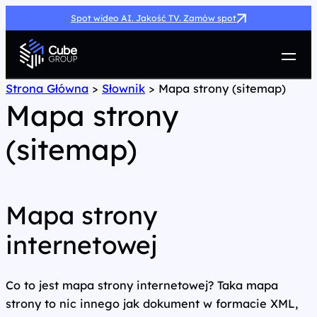
Spot wideo AI. Jakość TV. Zamów spot
Usługi
Strona Główna
>
Słownik
>
Mapa strony (sitemap)
Mapa strony
Jak możemy pomóc
Case Study
(sitemap)
Marketing Hub
O nas
Kariera
Kontakt
Mapa strony
internetowej
Co to jest mapa strony internetowej? Taka mapa
strony to nic innego jak dokument w formacie XML,