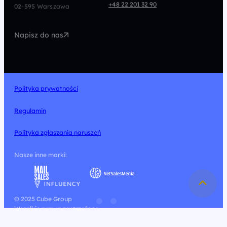
Programmatic
Marketing Automation
+48 22 201 32 90
02-595 Warszawa
UX/UI
Technologia
Napisz do nas
Design
Polityka prywatności
Regulamin
Polityka zgłaszania naruszeń
Nasze inne marki:
© 2025 Cube Group
Wszelkie prawa zastrzeżone