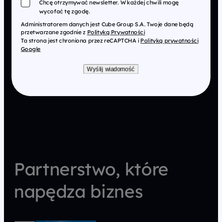
Chcę otrzymywać newsletter. W każdej chwili mogę
wycofać tę zgodę.
Administratorem danych jest Cube Group S.A. Twoje dane będą
przetwarzane zgodnie z
Polityką Prywatności
Ta strona jest chroniona przez reCAPTCHA i
Polityką prywatności
Google
Wyślij wiadomość
Partnerstwo, które
napędza biznes