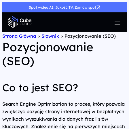
Spot wideo AI. Jakość TV. Zamów spot
Usługi
Strona Główna
>
Słownik
>
Pozycjonowanie (SEO)
Pozycjonowanie
Jak możemy pomóc
Case Study
(SEO)
Marketing Hub
O nas
Kariera
Kontakt
Co to jest SEO?
Search Engine Optimization to proces, który pozwala
zwiększyć pozycję strony internetowej w bezpłatnych
wynikach wyszukiwania dla danych fraz i słów
kluczowych. Znalezienie się na pierwszych miejscach