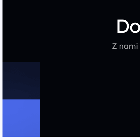
Do
Z nami 