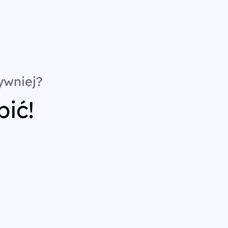
ywniej?
bić!