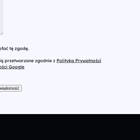
fać tę zgodę.
dą przetwarzane zgodnie z
Polityką Prywatności
ości Google
 wiadomość
Nasza firma
Poznaj pełną ofertę naszych us
O nas
AI wideo
MarTech