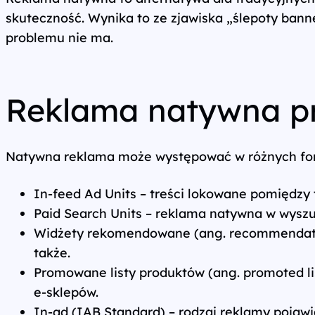
skuteczność. Wynika to ze zjawiska „ślepoty ban
Wszystkie usługi
problemu nie ma.
Reklama natywna p
Natywna reklama może występować w różnych form
In-feed Ad Units – treści lokowane pomiędzy 
Paid Search Units – reklama natywna w wysz
Widżety rekomendowane (ang. recommendation 
także.
Promowane listy produktów (ang. promoted li
e‑sklepów.
In-ad (IAB Standard) – rodzaj reklamy pojawi