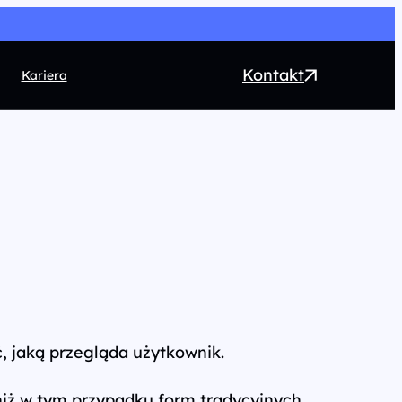
Kontakt
Kariera
EO
ntent marketing
rect Marketing
RM
ogrammatic
chnologia
, jaką przegląda użytkownik.
niż w tym przypadku form tradycyjnych