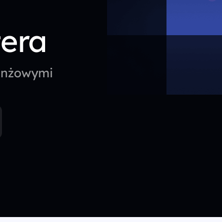
tera
ranżowymi