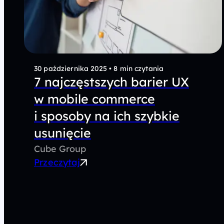
30 października 2025
•
8 min czytania
7 najczęstszych barier UX
w mobile commerce
i sposoby na ich szybkie
usunięcie
Cube Group
Przeczytaj