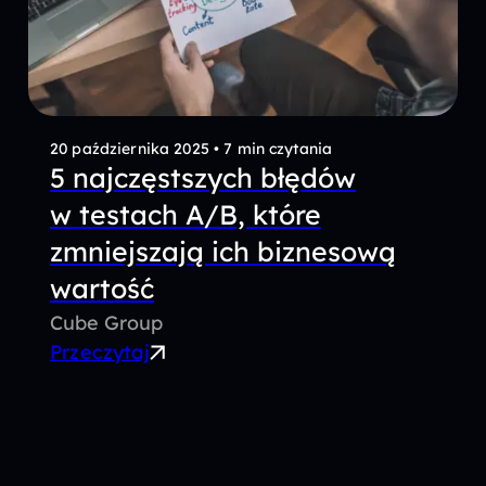
20 października 2025
•
7 min czytania
5 najczęstszych błędów
w testach A/B, które
zmniejszają ich biznesową
wartość
Cube Group
Przeczytaj