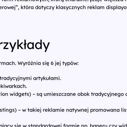
nerowej”, która dotyczy klasycznych reklam displa
rzykłady
ach. Wyróżnia się 6 jej typów:
tradycyjnymi artykułami.
ukiwarkach.
widgets) – są umieszczane obok tradycyjnego arty
stings) – w takiej reklamie natywnej promowana l
ający się w standardowej formie np. baneru czy wid