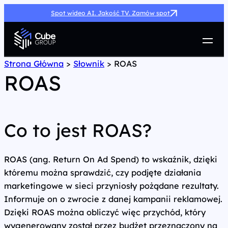
Spot wideo AI. Jakość TV. Zamów spot
Usługi
Strona Główna
>
Słownik
>
ROAS
ROAS
Jak możemy pomóc
Case Study
Marketing Hub
O nas
Co to jest ROAS?
Kariera
Kontakt
ROAS (ang. Return On Ad Spend) to wskaźnik, dzięki
któremu można sprawdzić, czy podjęte działania
marketingowe w sieci przyniosły pożądane rezultaty.
Informuje on o zwrocie z danej kampanii reklamowej.
Dzięki ROAS można obliczyć więc przychód, który
wygenerowany został przez budżet przeznaczony na