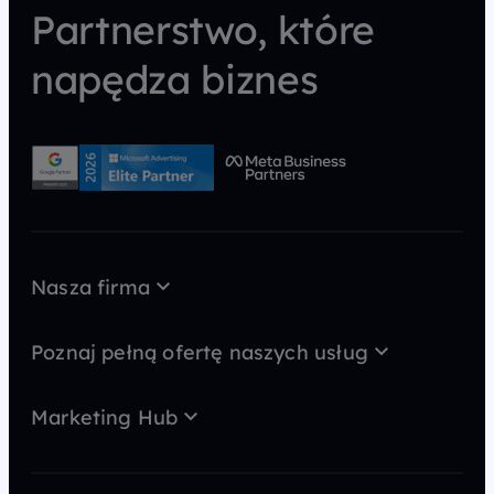
Partnerstwo, które
napędza biznes
Nasza firma
O nas
Case Study
Poznaj pełną ofertę naszych usług
Kariera
AI wideo
MarTech
Kontakt
Marketing Hub
GEO
Strategia
Blog
SEO
Content marketing
Newsy