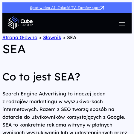
Spot wideo AI. Jakość TV. Zamów spot
Usługi
Strona Główna
>
Słownik
>
SEA
SEA
Jak możemy pomóc
Case Study
Marketing Hub
O nas
Co to jest SEA?
Kariera
Kontakt
Search Engine Advertising to inaczej jeden
z rodzajów marketingu w wyszukiwarkach
internetowych. Razem z SEO tworzą sposób na
dotarcie do użytkowników korzystających z Google.
SEA to konkretnie reklama witryny w płatnych
wynikach wyszukiwania lub w udostępnionych przez