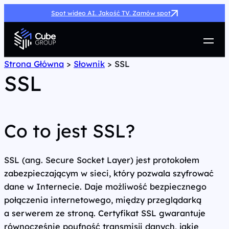
Spot wideo AI. Jakość TV. Zamów spot
Usługi
Strona Główna
>
Słownik
>
SSL
SSL
Jak możemy pomóc
Case Study
Marketing Hub
O nas
Co to jest SSL?
Kariera
Kontakt
SSL (ang. Secure Socket Layer) jest protokołem
zabezpieczającym w sieci, który pozwala szyfrować
dane w Internecie. Daje możliwość bezpiecznego
połączenia internetowego, między przeglądarką
a serwerem ze stroną. Certyfikat SSL gwarantuje
równocześnie poufność transmisji danych, jakie