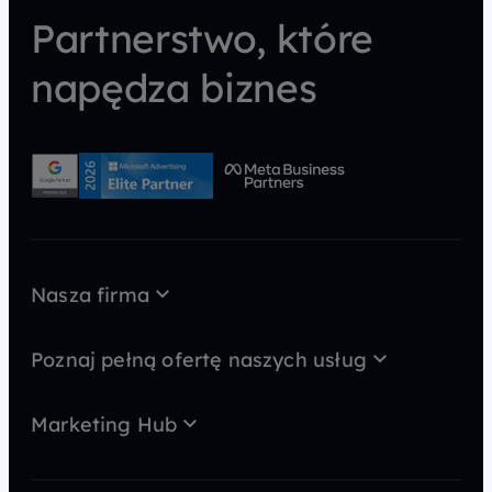
Partnerstwo, które
napędza biznes
Nasza firma
O nas
Case Study
Poznaj pełną ofertę naszych usług
Kariera
AI wideo
MarTech
Kontakt
Marketing Hub
GEO
Strategia
Blog
SEO
Content marketing
Newsy