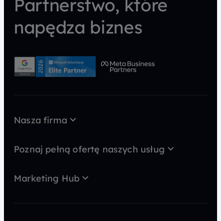
Partnerstwo, które
napędza biznes
Nasza firma
O nas
Case Study
Poznaj pełną ofertę naszych usług
Kariera
AI wideo
MarTech
Kontakt
Marketing Hub
GEO
Strategia
Blog
SEO
Content marketing
Newsy
Konsulting
SEM
Słowniczek