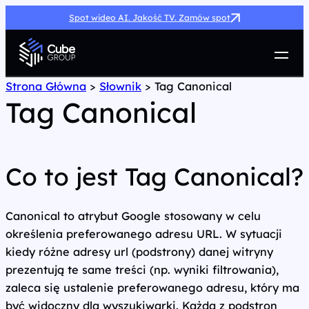
Spot wideo AI. Jakość TV. Zamów spot
Usługi
Strona Główna
>
Słownik
>
Tag Canonical
Tag Canonical
Jak możemy pomóc
Case Study
Marketing Hub
O nas
Co to jest Tag Canonical?
Kariera
Kontakt
Canonical to atrybut Google stosowany w celu
określenia preferowanego adresu URL. W sytuacji
kiedy różne adresy url (podstrony) danej witryny
prezentują te same treści (np. wyniki filtrowania),
zaleca się ustalenie preferowanego adresu, który ma
być widoczny dla wyszukiwarki. Każda z podstron