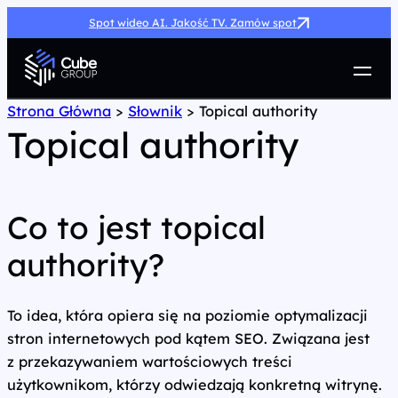
Spot wideo AI. Jakość TV. Zamów spot
Usługi
Strona Główna
>
Słownik
>
Topical authority
Topical authority
Jak możemy pomóc
Case Study
Marketing Hub
O nas
Co to jest topical
Kariera
authority?
Kontakt
To idea, która opiera się na poziomie optymalizacji
stron internetowych pod kątem SEO. Związana jest
z przekazywaniem wartościowych treści
użytkownikom, którzy odwiedzają konkretną witrynę.