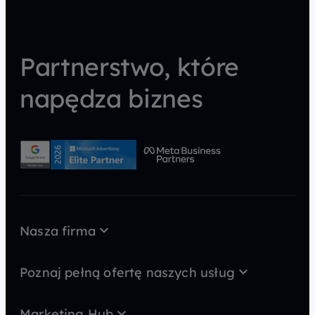
Partnerstwo, które
napędza biznes
Nasza firma
O nas
Case Study
Poznaj pełną ofertę naszych usług
Kariera
AI wideo
MarTech
Kontakt
Marketing Hub