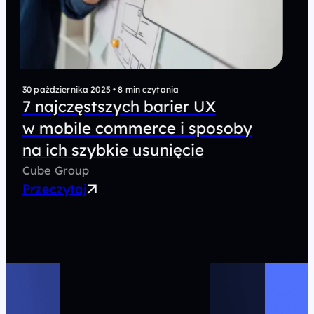
20 października 2025
•
7 min czytania
5 najczęstszych błędów
w testach A/B, które
zmniejszają ich biznesową
wartość
Cube Group
Przeczytaj