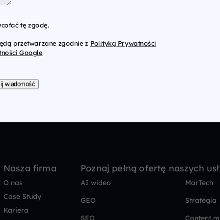
cofać tę zgodę.
będą przetwarzane zgodnie z
Polityką Prywatności
tności Google
ij wiadomość
Nasza firma
Poznaj pełną ofertę naszych us
O nas
AI wideo
MarTech
Case Study
GEO
Strategia
Kariera
SEO
Content m