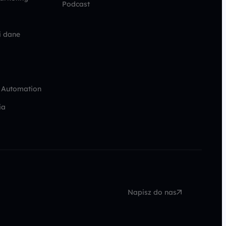
Podcast
i dane
 Automation
ia
Napisz do nas