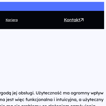
Kontakt
Kariera
EO
ntent marketing
rect Marketing
RM
ogrammatic
chnologia
i wygodą jej obsługi. Użyteczność ma ogromny wpływ
a jest więc funkcjonalna i intuicyjna, a użyteczny
, nie ma się problemu ze złożeniem zamówienia,