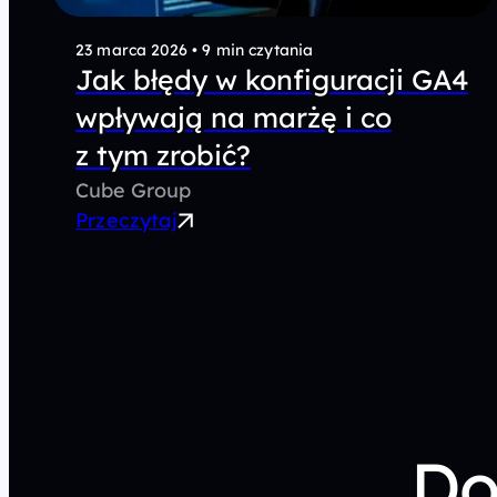
23 marca 2026
•
9 min czytania
Jak błędy w konfiguracji GA4
wpływają na marżę i co
z tym zrobić?
Cube Group
Przeczytaj
Do