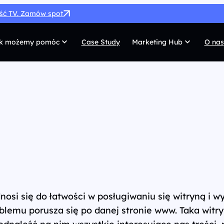
ość TV. Zamów spot
k możemy pomóc
Case Study
Marketing Hub
O nas
MarTech
G
SEO
Co
SEM
Di
Paid Social
C
 własnych
Afiliacja
Pr
UX/UI
Te
odnosi się do łatwości w posługiwaniu się witryną 
blemu porusza się po danej stronie www. Taka witryn
odnaleźć na nim wszystkie interesujące nas treści