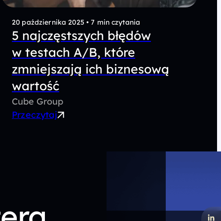
20 października 2025
•
7 min czytania
5 najczęstszych błędów
w testach A/B, które
zmniejszają ich biznesową
wartość
Cube Group
Przeczytaj
tera