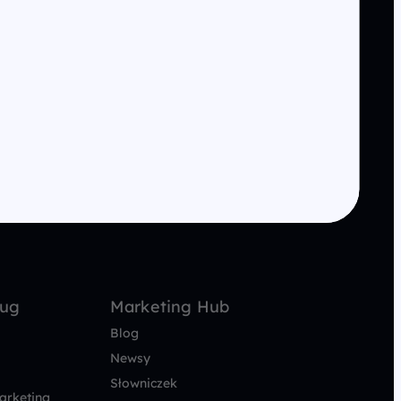
ług
Marketing Hub
Blog
Newsy
Słowniczek
arketing