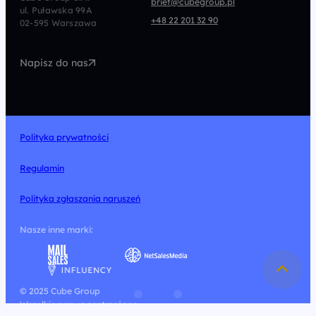
brief@cubegroup.pl
ul. Puławska 99A
Programmatic
Marketing Automation
+48 22 201 32 90
02-595 Warszawa
UX/UI
Technologia
Napisz do nas
Design
Polityka prywatności
Regulamin
Polityka zgłaszania naruszeń
Nasze inne marki:
© 2025 Cube Group
Wszelkie prawa zastrzeżone