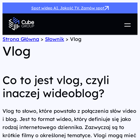
Spot wideo AI. Jakość TV. Zamów spot
Usługi
Strona Główna
>
Słownik
>
Vlog
Vlog
Jak możemy pomóc
Case Study
Marketing Hub
O nas
Co to jest vlog, czyli
Kariera
inaczej wideoblog?
Kontakt
Vlog to słowo, które powstało z połączenia słów video
i blog. Jest to format wideo, który definiuje się jako
rodzaj internetowego dziennika. Zazwyczaj są to
krótkie filmy o określonej tematyce. Vlogi mogą mieć