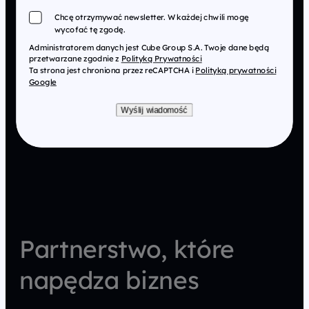
Chcę otrzymywać newsletter. W każdej chwili mogę
wycofać tę zgodę.
Administratorem danych jest Cube Group S.A. Twoje dane będą
przetwarzane zgodnie z
Polityką Prywatności
Ta strona jest chroniona przez reCAPTCHA i
Polityką prywatności
Google
Wyślij wiadomość
Partnerstwo, które
napędza biznes